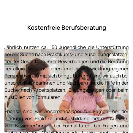
Kostenfreie Berufsberatung
Jährlich nutzen ca. 150 Jugendliche die Unterstützung
bei der Suche nach Praktikums- und Ausbildungsplätzen,
bei der Gestaltung ihrer Bewerbungen und die Beratung
bei allem, was das Leben und die Entwicklung eigener
Perspektiven so mit sich bringt. Bekannt sind wir auch bei
unseren Nachbarinnen und Nachbarn für die Hilfe in der
Suche nach Arbeitsplätzen, Bildungsgängen oder beim
Ausfüllen von Formularen.
Ebenso sind wir Ansprechpartner für Firmen, bei der
Planung von Praktika und Ausbildung, bei der Auswahl
von Bewerber*innen, bei Formalitäten, bei Fragen und
Problemen im Ausbildungsverlauf wie auch in der