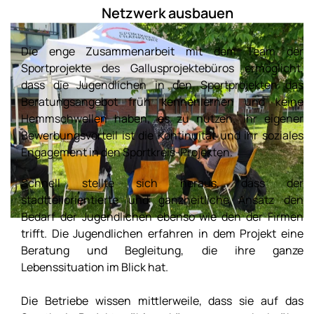
Netzwerk ausbauen
Die enge Zusammenarbeit mit dem Team der
Sportprojekte des Gallusprojektebüros ermöglicht,
dass die Jugendlichen in den Sportprojekten das
Beratungsangebot früh kennenlernen und keine
Hemmschwellen haben, es zu nutzen. Ihr eigener
Bewerbungsvorteil ist die Kontinuität und ihr soziales
Engagement in den Sportkreis-Projekten.
Schnell stellte sich heraus, dass der
stadtteilorientierte und ganzheitliche Ansatz den
Bedarf der Jugendlichen ebenso wie den der Firmen
trifft. Die Jugendlichen erfahren in dem Projekt eine
Beratung und Begleitung, die ihre ganze
Lebenssituation im Blick hat.
Die Betriebe wissen mittlerweile, dass sie auf das