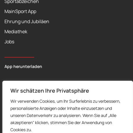
Sportabzeichen
MainSport App
Ehrung und Jubiläen
Mediathek
Jobs
App herunterladen
Wir schätzen Ihre Privatsphäre
Wir verwenden Cookies, um Ihr Surferlebnis zu verbessern,
personalisierte Anzeigen oder Inhalte einzusetzen und
©
2026
Sportkreis Frankfurt - Alle Rechte vorbehalten.
unseren Datenverkehr zu analysieren. Wenn Sie auf „Alle
akzeptieren" klicken, stimmen Sie der Anwendung von
Datenschutz
|
Impressum
Cookies zu.