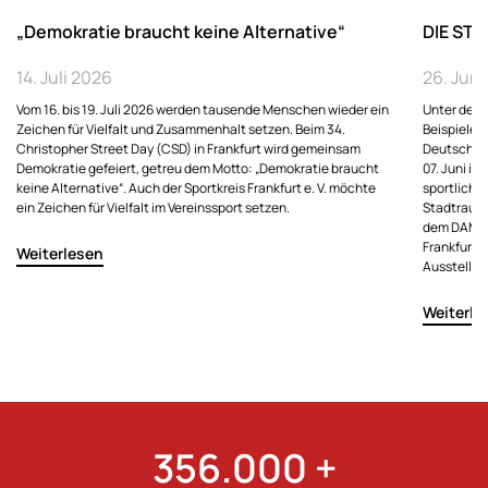
„Demokratie braucht keine Alternative“
DIE STA
14. Juli 2026
26. Jun
Vom 16. bis 19. Juli 2026 werden tausende Menschen wieder ein
Unter dem T
Zeichen für Vielfalt und Zusammenhalt setzen. Beim 34.
Beispiele 
Christopher Street Day (CSD) in Frankfurt wird gemeinsam
Deutschen 
Demokratie gefeiert, getreu dem Motto: „Demokratie braucht
07. Juni in
keine Alternative“. Auch der Sportkreis Frankfurt e. V. möchte
sportliche
ein Zeichen für Vielfalt im Vereinssport setzen.
Stadtraum 
dem DAM un
Frankfurte
Weiterlesen
Ausstellun
Weiterle
356.000 +