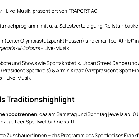
y
– Live-Musik, präsentiert von FRAPORT AG
itmachprogramm mit u. a. Selbstverteidigung, Rollstuhlbask
in (Leiter Olympiastützpunkt Hessen) und einer Top-Athlet*in
rdt’s All Colours
– Live-Musik
bote und Shows wie Sportakrobatik, Urban Street Dance und
 (Präsident Sportkreis) & Armin Kraaz (Vizepräsident Sport Ei
s
– Live-Musik
 Traditionshighlight
henbootrennen
, das am Samstag und Sonntag jeweils ab 10
rekt auf der Sportweltbühne statt.
terte Zuschauer*innen – das Programm des Sportkreises Frankfu