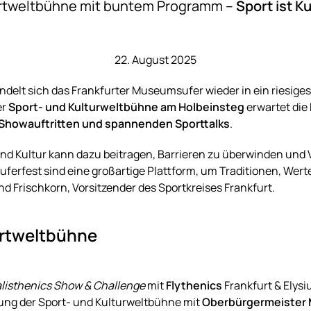
rtweltbühne mit buntem Programm –
Sport ist Ku
22. August 2025
delt sich das Frankfurter Museumsufer wieder in ein riesige
er
Sport- und Kulturweltbühne am Holbeinsteg
erwartet die 
Showauftritten und spannenden Sporttalks
.
 Kultur kann dazu beitragen, Barrieren zu überwinden und 
erfest sind eine großartige Plattform, um Traditionen, Wert
nd Frischkorn, Vorsitzender des Sportkreises Frankfurt.
ortweltbühne
listhenics Show & Challenge
mit
Flythenics
Frankfurt & Elys
fnung der Sport- und Kulturweltbühne mit
Oberbürgermeister M