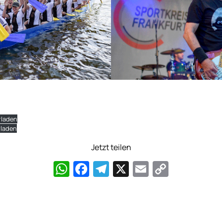
rladen
rladen
Jetzt teilen
WhatsApp
Facebook
Telegram
X
Email
Copy
Link