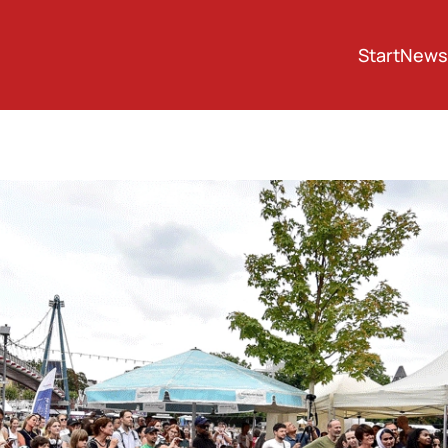
Start
News