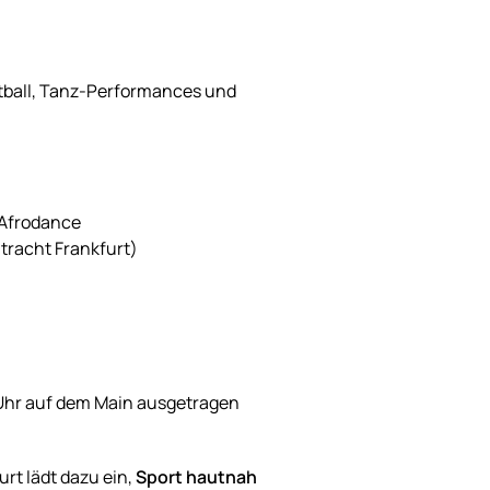
etball, Tanz-Performances und
 Afrodance
ntracht Frankfurt)
 Uhr auf dem Main ausgetragen
rt lädt dazu ein,
Sport hautnah