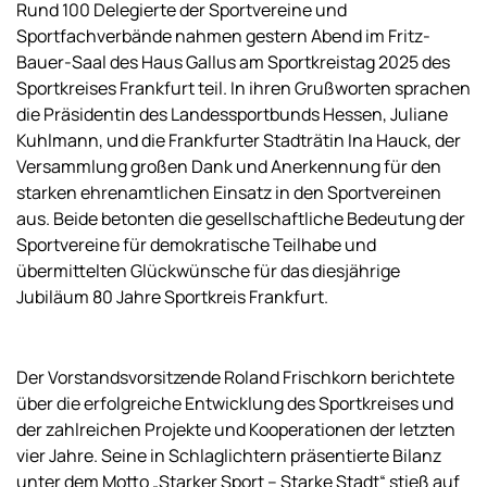
Rund 100 Delegierte der Sportvereine und
Sportfachverbände nahmen gestern Abend im Fritz-
Bauer-Saal des Haus Gallus am Sportkreistag 2025 des
Sportkreises Frankfurt teil. In ihren Grußworten sprachen
die Präsidentin des Landessportbunds Hessen, Juliane
Kuhlmann, und die Frankfurter Stadträtin Ina Hauck, der
Versammlung großen Dank und Anerkennung für den
starken ehrenamtlichen Einsatz in den Sportvereinen
aus. Beide betonten die gesellschaftliche Bedeutung der
Sportvereine für demokratische Teilhabe und
übermittelten Glückwünsche für das diesjährige
Jubiläum 80 Jahre Sportkreis Frankfurt.
Der Vorstandsvorsitzende Roland Frischkorn berichtete
über die erfolgreiche Entwicklung des Sportkreises und
der zahlreichen Projekte und Kooperationen der letzten
vier Jahre. Seine in Schlaglichtern präsentierte Bilanz
unter dem Motto „Starker Sport – Starke Stadt“ stieß auf