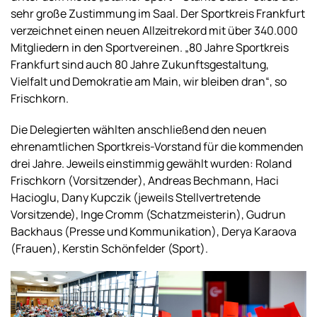
sehr große Zustimmung im Saal. Der Sportkreis Frankfurt
verzeichnet einen neuen Allzeitrekord mit über 340.000
Mitgliedern in den Sportvereinen. „80 Jahre Sportkreis
Frankfurt sind auch 80 Jahre Zukunftsgestaltung,
Vielfalt und Demokratie am Main, wir bleiben dran“, so
Frischkorn.
Die Delegierten wählten anschließend den neuen
ehrenamtlichen Sportkreis-Vorstand für die kommenden
drei Jahre. Jeweils einstimmig gewählt wurden: Roland
Frischkorn (Vorsitzender), Andreas Bechmann, Haci
Hacioglu, Dany Kupczik (jeweils Stellvertretende
Vorsitzende), Inge Cromm (Schatzmeisterin), Gudrun
Backhaus (Presse und Kommunikation), Derya Karaova
(Frauen), Kerstin Schönfelder (Sport).